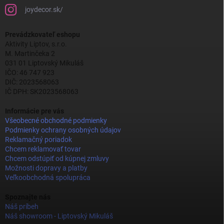
joydecor.sk/
Prevádzkovateľ eshopu
Aktivity Liptov, s.r.o.
M. Martinčeka 2
031 01 Liptovský Mikuláš
IČO: 46 747 923
DIČ: 2023568063
IČ DPH: SK2023568063
Informácie pre vás
Všeobecné obchodné podmienky
Podmienky ochrany osobných údajov
Reklamačný poriadok
Chcem reklamovať tovar
Chcem odstúpiť od kúpnej zmluvy
Možnosti dopravy a platby
Veľkoobchodná spolupráca
Spoznajte nás
Náš príbeh
Náš showroom - Liptovský Mikuláš