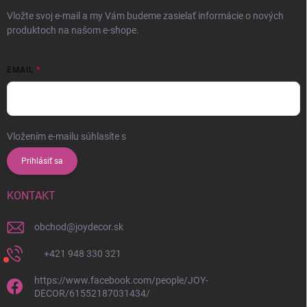
Vložte svoj e-mail a my Vám budeme zasielať informácie o nových
produktoch na našom e-shope.
EMAIL
Vložením e-mailu súhlasíte s
podmienkami ochrany osobných údajov
Prihlásiť sa
KONTAKT
obchod
@
joydecor.sk
+421 948 330 321
https://www.facebook.com/people/JOY-
DECOR/61552187031434/