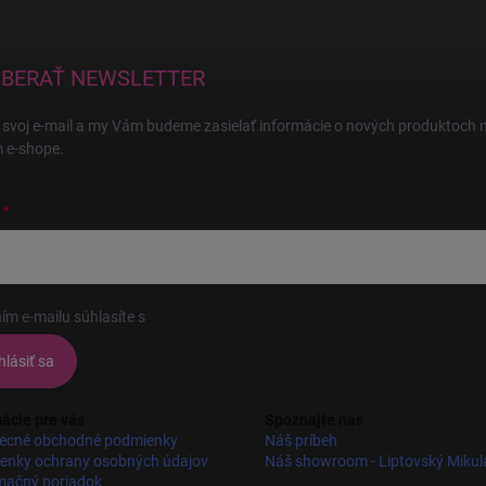
BERAŤ NEWSLETTER
 svoj e-mail a my Vám budeme zasielať informácie o nových produktoch 
 e-shope.
ím e-mailu súhlasíte s
podmienkami ochrany osobných údajov
hlásiť sa
ácie pre vás
Spoznajte nás
ecné obchodné podmienky
Náš príbeh
enky ochrany osobných údajov
Náš showroom - Liptovský Mikul
mačný poriadok