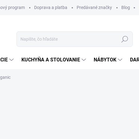
ový program
Doprava a platba
Predávané značky
Blog
Hľadať
CIE
KUCHYŇA A STOLOVANIE
NÁBYTOK
DA
rganic