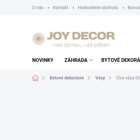
Prejsť
O nás
Kontakt
Hodnotenie obchodu
Bonus
na
obsah
NOVINKY
ZÁHRADA
BYTOVÉ DEKORÁ
Domov
Bytové dekorácie
Vázy
Číra váza O