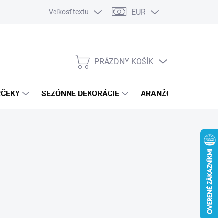
EUR
Veľkosť textu
PRÁZDNY KOŠÍK
NÁKUPNÝ
KOŠÍK
RČEKY
SEZÓNNE DEKORÁCIE
ARANŽOVACÍ MATER