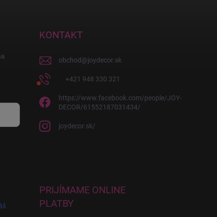
KONTAKT
na
obchod
@
joydecor.sk
+421 948 330 321
https://www.facebook.com/people/JOY-
DECOR/61552187031434/
joydecor.sk/
PRIJÍMAME ONLINE
PLATBY
áš