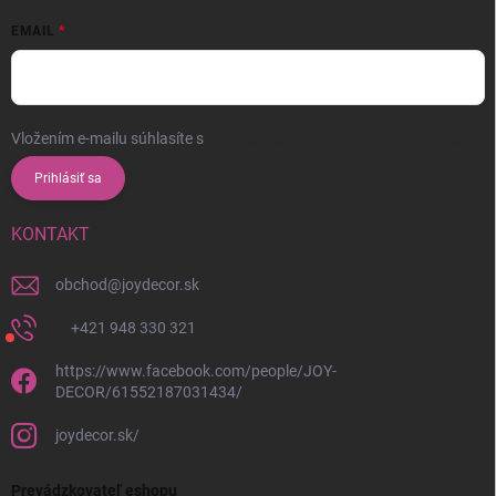
EMAIL
Vložením e-mailu súhlasíte s
podmienkami ochrany osobných údajov
Prihlásiť sa
KONTAKT
obchod
@
joydecor.sk
+421 948 330 321
https://www.facebook.com/people/JOY-
DECOR/61552187031434/
joydecor.sk/
Prevádzkovateľ eshopu