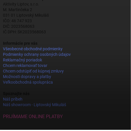
Aktivity Liptov, s.r.o.
M. Martinčeka 2
031 01 Liptovský Mikuláš
IČO: 46 747 923
DIČ: 2023568063
IČ DPH: SK2023568063
Informácie pre vás
Všeobecné obchodné podmienky
Podmienky ochrany osobných údajov
Reklamačný poriadok
Chcem reklamovať tovar
Chcem odstúpiť od kúpnej zmluvy
Možnosti dopravy a platby
Veľkoobchodná spolupráca
Spoznajte nás
Náš príbeh
Náš showroom - Liptovský Mikuláš
PRIJÍMAME ONLINE PLATBY