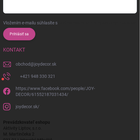
Vložením e-mailu súhlasíte s
podmienkami ochrany osobných údajov
Prihlásiť sa
KONTAKT
obchod
@
joydecor.sk
+421 948 330 321
https://www.facebook.com/people/JOY-
DECOR/61552187031434/
joydecor.sk/
Prevádzkovateľ eshopu
Aktivity Liptov, s.r.o.
M. Martinčeka 2