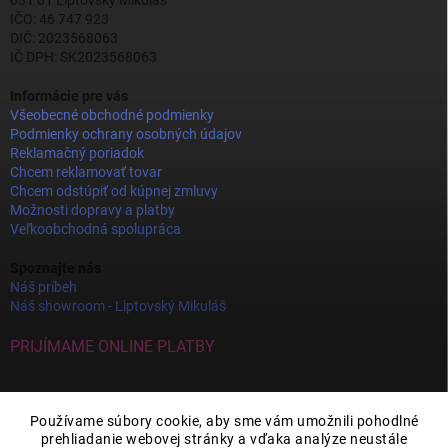
031 01 Liptovský Mikuláš
IČO: 46 747 923
DIČ: 2023568063
IČ DPH: SK2023568063
Informácie pre vás
Všeobecné obchodné podmienky
Podmienky ochrany osobných údajov
Reklamačný poriadok
Chcem reklamovať tovar
Chcem odstúpiť od kúpnej zmluvy
Možnosti dopravy a platby
Veľkoobchodná spolupráca
Spoznajte nás
Náš príbeh
Náš showroom - Liptovský Mikuláš
PRIJÍMAME ONLINE PLATBY
Používame súbory cookie, aby sme vám umožnili pohodlné
prehliadanie webovej stránky a vďaka analýze neustále