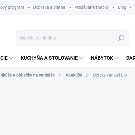
ový program
Doprava a platba
Predávané značky
Blog
Hľadať
CIE
KUCHYŇA A STOLOVANIE
NÁBYTOK
DA
nkúše a obliečky na vankúše
Vankúše
Detský vankúš Lio