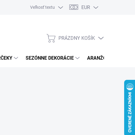
EUR
Veľkosť textu
PRÁZDNY KOŠÍK
NÁKUPNÝ
KOŠÍK
RČEKY
SEZÓNNE DEKORÁCIE
ARANŽOVACÍ MATER