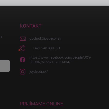
KONTAKT
na
obchod
@
joydecor.sk
+421 948 330 321
https://www.facebook.com/people/JOY-
DECOR/61552187031434/
joydecor.sk/
PRIJÍMAME ONLINE