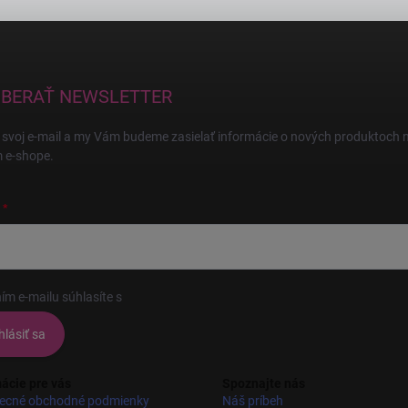
BERAŤ NEWSLETTER
 svoj e-mail a my Vám budeme zasielať informácie o nových produktoch 
 e-shope.
ím e-mailu súhlasíte s
podmienkami ochrany osobných údajov
hlásiť sa
ácie pre vás
Spoznajte nás
ecné obchodné podmienky
Náš príbeh