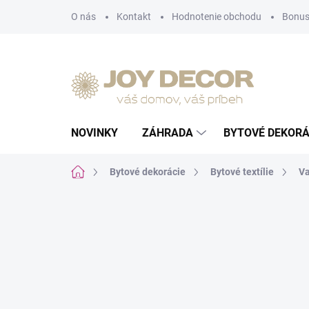
Prejsť
O nás
Kontakt
Hodnotenie obchodu
Bonus
na
obsah
NOVINKY
ZÁHRADA
BYTOVÉ DEKORÁ
Domov
Bytové dekorácie
Bytové textílie
Va