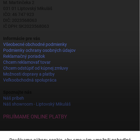
M. Martinčeka 2
031 01 Liptovský Mikuláš
IČO: 46 747 923
DIČ: 2023568063
IČ DPH: SK2023568063
Informácie pre vás
Všeobecné obchodné podmienky
Podmienky ochrany osobných údajov
Reklamačný poriadok
Chcem reklamovať tovar
Chcem odstúpiť od kúpnej zmluvy
Možnosti dopravy a platby
Veľkoobchodná spolupráca
Spoznajte nás
Náš príbeh
Náš showroom - Liptovský Mikuláš
PRIJÍMAME ONLINE PLATBY