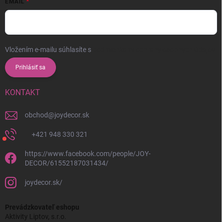
EMAIL
Vložením e-mailu súhlasíte s
podmienkami ochrany osobných údajov
Prihlásiť sa
KONTAKT
obchod
@
joydecor.sk
+421 948 330 321
https://www.facebook.com/people/JOY-
DECOR/61552187031434/
joydecor.sk/
Prevádzkovateľ eshopu
Aktivity Liptov, s.r.o.