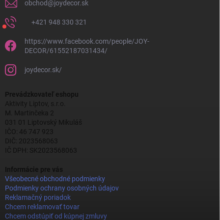
obchod
@
joydecor.sk
+421 948 330 321
https://www.facebook.com/people/JOY-
DECOR/61552187031434/
joydecor.sk/
Prevádzkovateľ eshopu
Aktivity Liptov, s.r.o.
M. Martinčeka 2
031 01 Liptovský Mikuláš
IČO: 46 747 923
DIČ: 2023568063
IČ DPH: SK2023568063
Informácie pre vás
Všeobecné obchodné podmienky
Podmienky ochrany osobných údajov
Reklamačný poriadok
Chcem reklamovať tovar
Chcem odstúpiť od kúpnej zmluvy