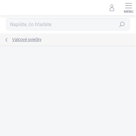
Prejsť
na
obsah
Hľadať
Valcové sviečky