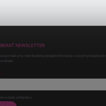
BERAŤ NEWSLETTER
 svoj e-mail a my Vám budeme zasielať informácie o nových produktoch 
 e-shope.
ím e-mailu súhlasíte s
podmienkami ochrany osobných údajov