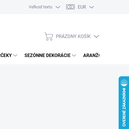
EUR
Veľkosť textu
PRÁZDNY KOŠÍK
NÁKUPNÝ
KOŠÍK
RČEKY
SEZÓNNE DEKORÁCIE
ARANŽOVACÍ MATER