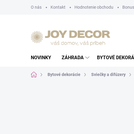
Prejsť
O nás
Kontakt
Hodnotenie obchodu
Bonus
na
obsah
NOVINKY
ZÁHRADA
BYTOVÉ DEKORÁ
Domov
Bytové dekorácie
Sviečky a difúzery