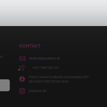
KONTAKT
na
obchod
@
joydecor.sk
+421 948 330 321
https://www.facebook.com/people/JOY-
DECOR/61552187031434/
joydecor.sk/