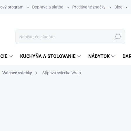
ový program
Doprava a platba
Predávané značky
Blog
Hľadať
CIE
KUCHYŇA A STOLOVANIE
NÁBYTOK
DA
Valcové sviečky
Stĺpová sviečka Wrap