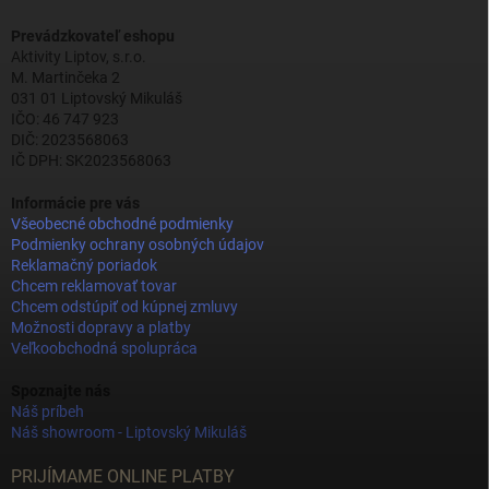
Prevádzkovateľ eshopu
Aktivity Liptov, s.r.o.
M. Martinčeka 2
031 01 Liptovský Mikuláš
IČO: 46 747 923
DIČ: 2023568063
IČ DPH: SK2023568063
Informácie pre vás
Všeobecné obchodné podmienky
Podmienky ochrany osobných údajov
Reklamačný poriadok
Chcem reklamovať tovar
Chcem odstúpiť od kúpnej zmluvy
Možnosti dopravy a platby
Veľkoobchodná spolupráca
Spoznajte nás
Náš príbeh
Náš showroom - Liptovský Mikuláš
PRIJÍMAME ONLINE PLATBY