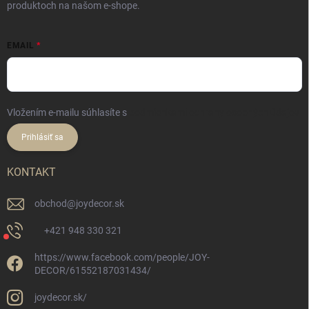
produktoch na našom e-shope.
EMAIL
Vložením e-mailu súhlasíte s
podmienkami ochrany osobných údajov
Prihlásiť sa
KONTAKT
obchod
@
joydecor.sk
+421 948 330 321
https://www.facebook.com/people/JOY-
DECOR/61552187031434/
joydecor.sk/