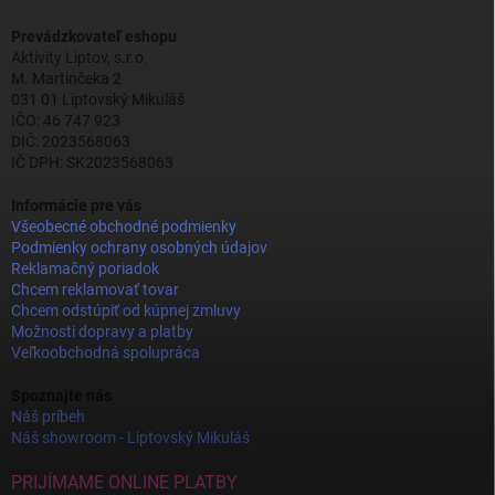
Prevádzkovateľ eshopu
Aktivity Liptov, s.r.o.
M. Martinčeka 2
031 01 Liptovský Mikuláš
IČO: 46 747 923
DIČ: 2023568063
IČ DPH: SK2023568063
Informácie pre vás
Všeobecné obchodné podmienky
Podmienky ochrany osobných údajov
Reklamačný poriadok
Chcem reklamovať tovar
Chcem odstúpiť od kúpnej zmluvy
Možnosti dopravy a platby
Veľkoobchodná spolupráca
Spoznajte nás
Náš príbeh
Náš showroom - Liptovský Mikuláš
PRIJÍMAME ONLINE PLATBY