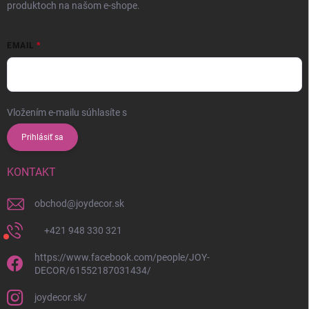
produktoch na našom e-shope.
EMAIL
Vložením e-mailu súhlasíte s
podmienkami ochrany osobných údajov
Prihlásiť sa
KONTAKT
obchod
@
joydecor.sk
+421 948 330 321
https://www.facebook.com/people/JOY-
DECOR/61552187031434/
joydecor.sk/