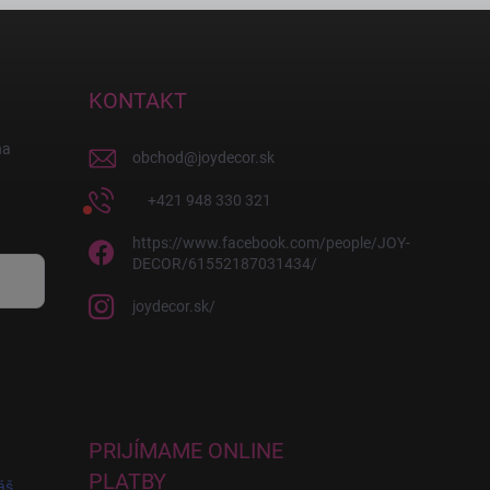
KONTAKT
na
obchod
@
joydecor.sk
+421 948 330 321
https://www.facebook.com/people/JOY-
DECOR/61552187031434/
joydecor.sk/
PRIJÍMAME ONLINE
PLATBY
áš