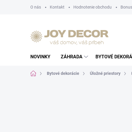
Prejsť
O nás
Kontakt
Hodnotenie obchodu
Bonus
na
obsah
NOVINKY
ZÁHRADA
BYTOVÉ DEKORÁ
Domov
Bytové dekorácie
Úložné priestory