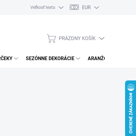
EUR
Veľkosť textu
PRÁZDNY KOŠÍK
NÁKUPNÝ
KOŠÍK
RČEKY
SEZÓNNE DEKORÁCIE
ARANŽOVACÍ MATER