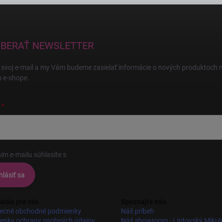
BERAŤ NEWSLETTER
 svoj e-mail a my Vám budeme zasielať informácie o nových produktoch 
 e-shope.
ím e-mailu súhlasíte s
podmienkami ochrany osobných údajov
hlásiť sa
ácie pre vás
Spoznajte nás
ecné obchodné podmienky
Náš príbeh
enky ochrany osobných údajov
Náš showroom - Liptovský Mikul