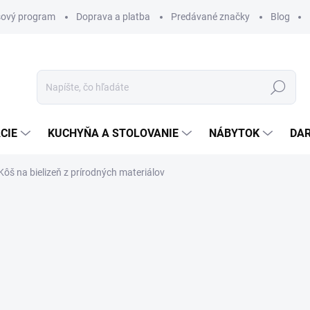
ový program
Doprava a platba
Predávané značky
Blog
Hľadať
CIE
KUCHYŇA A STOLOVANIE
NÁBYTOK
DA
Kôš na bielizeň z prírodných materiálov