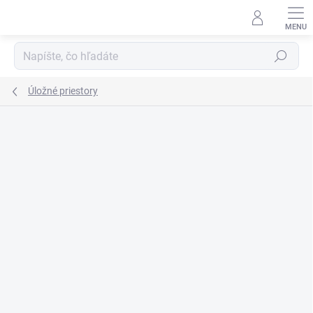
Prejsť
na
obsah
Hľadať
Úložné priestory