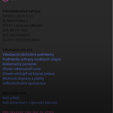
Prevádzkovateľ eshopu
Aktivity Liptov, s.r.o.
M. Martinčeka 2
031 01 Liptovský Mikuláš
IČO: 46 747 923
DIČ: 2023568063
IČ DPH: SK2023568063
Informácie pre vás
Všeobecné obchodné podmienky
Podmienky ochrany osobných údajov
Reklamačný poriadok
Chcem reklamovať tovar
Chcem odstúpiť od kúpnej zmluvy
Možnosti dopravy a platby
Veľkoobchodná spolupráca
Spoznajte nás
Náš príbeh
Náš showroom - Liptovský Mikuláš
PRIJÍMAME ONLINE PLATBY