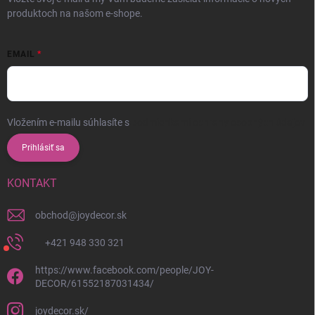
produktoch na našom e-shope.
EMAIL
Vložením e-mailu súhlasíte s
podmienkami ochrany osobných údajov
Prihlásiť sa
KONTAKT
obchod
@
joydecor.sk
+421 948 330 321
https://www.facebook.com/people/JOY-
DECOR/61552187031434/
joydecor.sk/