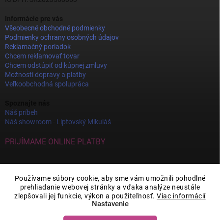
Informácie pre vás
Všeobecné obchodné podmienky
Podmienky ochrany osobných údajov
Reklamačný poriadok
Chcem reklamovať tovar
Chcem odstúpiť od kúpnej zmluvy
Možnosti dopravy a platby
Veľkoobchodná spolupráca
Spoznajte nás
Náš príbeh
Náš showroom - Liptovský Mikuláš
PRIJÍMAME ONLINE PLATBY
Používame súbory cookie, aby sme vám umožnili pohodlné
prehliadanie webovej stránky a vďaka analýze neustále
zlepšovali jej funkcie, výkon a použiteľnosť.
Viac informácií
Nastavenie