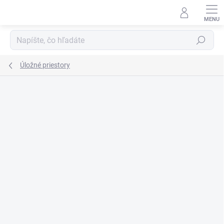
Prejsť
na
obsah
Hľadať
Úložné priestory