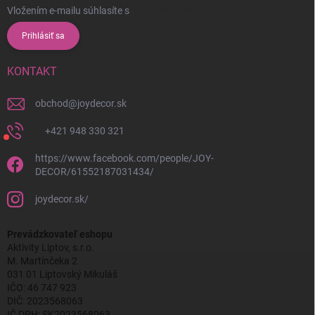
Vložením e-mailu súhlasíte s
podmienkami ochrany osobných údajov
Prihlásiť sa
KONTAKT
obchod
@
joydecor.sk
+421 948 330 321
https://www.facebook.com/people/JOY-
DECOR/61552187031434/
joydecor.sk/
Prevádzkovateľ eshopu
Aktivity Liptov, s.r.o.
M. Martinčeka 2
031 01 Liptovský Mikuláš
IČO: 46 747 923
DIČ: 2023568063
IČ DPH: SK2023568063