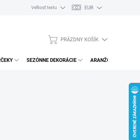
EUR
Veľkosť textu
PRÁZDNY KOŠÍK
NÁKUPNÝ
KOŠÍK
RČEKY
SEZÓNNE DEKORÁCIE
ARANŽOVACÍ MATER