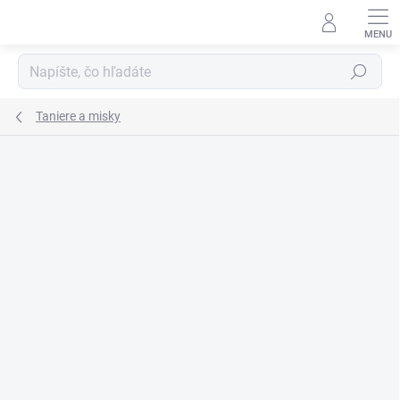
Prejsť
na
obsah
Hľadať
Taniere a misky