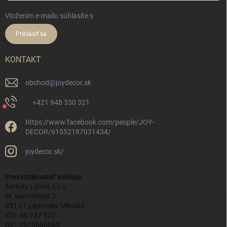
Vložením e-mailu súhlasíte s
podmienkami ochrany osobných údajov
Prihlásiť sa
KONTAKT
obchod
@
joydecor.sk
+421 948 330 321
https://www.facebook.com/people/JOY-
DECOR/61552187031434/
joydecor.sk/
Prevádzkovateľ eshopu
Aktivity Liptov, s.r.o.
M. Martinčeka 2
031 01 Liptovský Mikuláš
IČO: 46 747 923
DIČ: 2023568063