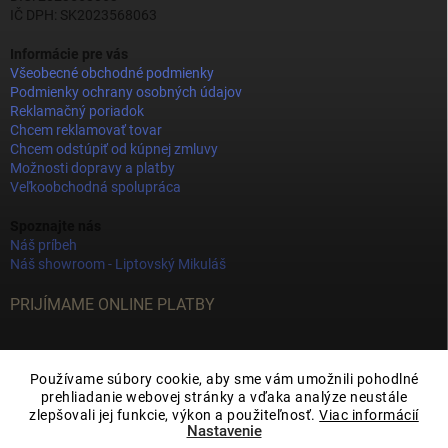
IČ DPH: SK2023568063
Informácie pre vás
Všeobecné obchodné podmienky
Podmienky ochrany osobných údajov
Reklamačný poriadok
Chcem reklamovať tovar
Chcem odstúpiť od kúpnej zmluvy
Možnosti dopravy a platby
Veľkoobchodná spolupráca
Spoznajte nás
Náš príbeh
Náš showroom - Liptovský Mikuláš
PRIJÍMAME ONLINE PLATBY
Používame súbory cookie, aby sme vám umožnili pohodlné
prehliadanie webovej stránky a vďaka analýze neustále
zlepšovali jej funkcie, výkon a použiteľnosť.
Viac informácií
Nastavenie