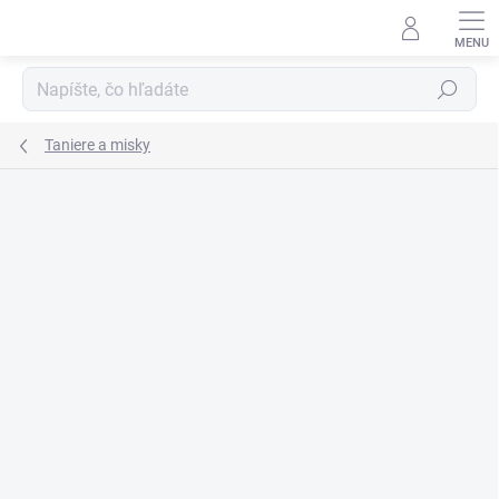
Prejsť
na
obsah
Hľadať
Taniere a misky