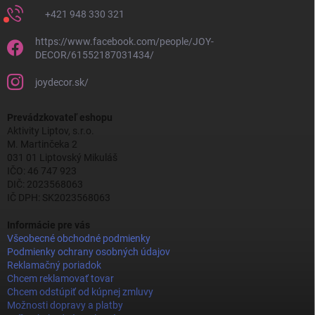
+421 948 330 321
https://www.facebook.com/people/JOY-
DECOR/61552187031434/
joydecor.sk/
Prevádzkovateľ eshopu
Aktivity Liptov, s.r.o.
M. Martinčeka 2
031 01 Liptovský Mikuláš
IČO: 46 747 923
DIČ: 2023568063
IČ DPH: SK2023568063
Informácie pre vás
Všeobecné obchodné podmienky
Podmienky ochrany osobných údajov
Reklamačný poriadok
Chcem reklamovať tovar
Chcem odstúpiť od kúpnej zmluvy
Možnosti dopravy a platby