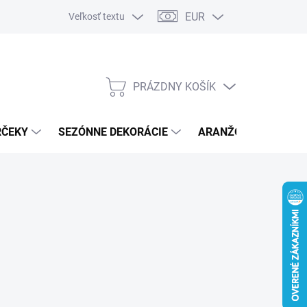
EUR
Veľkosť textu
PRÁZDNY KOŠÍK
NÁKUPNÝ
KOŠÍK
RČEKY
SEZÓNNE DEKORÁCIE
ARANŽOVACÍ MATER