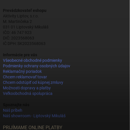
Prevádzkovateľ eshopu
Aktivity Liptov, s.r.o.
M. Martinčeka 2
031 01 Liptovský Mikuláš
IČO: 46 747 923
DIČ: 2023568063
IČ DPH: SK2023568063
Informácie pre vás
Všeobecné obchodné podmienky
Podmienky ochrany osobných údajov
Reklamačný poriadok
Chcem reklamovať tovar
Chcem odstúpiť od kúpnej zmluvy
Možnosti dopravy a platby
Veľkoobchodná spolupráca
Spoznajte nás
Náš príbeh
Náš showroom - Liptovský Mikuláš
PRIJÍMAME ONLINE PLATBY