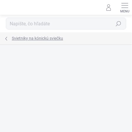
Prejsť
na
obsah
Hľadať
Svietniky na kónickú sviečku