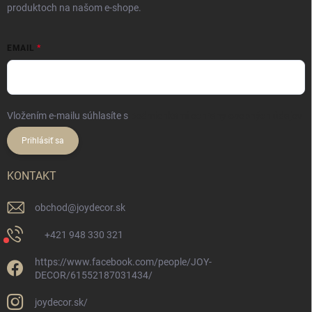
produktoch na našom e-shope.
EMAIL
Vložením e-mailu súhlasíte s
podmienkami ochrany osobných údajov
Prihlásiť sa
KONTAKT
obchod
@
joydecor.sk
+421 948 330 321
https://www.facebook.com/people/JOY-
DECOR/61552187031434/
joydecor.sk/