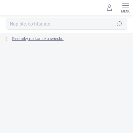
Prejsť
na
obsah
Hľadať
Svietniky na kónickú sviečku