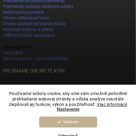
Všeobecné obchodné podmienky
Podmienky ochrany osobných údajov
Reklamačný poriadok
Chcem reklamovať tovar
Chcem odstúpiť od kúpnej zmluvy
Možnosti dopravy a platby
Veľkoobchodná spolupráca
Spoznajte nás
Náš príbeh
Náš showroom - Liptovský Mikuláš
PRIJÍMAME ONLINE PLATBY
Používame súbory cookie, aby sme vám umožnili pohodlné
prehliadanie webovej stránky a vďaka analýze neustále
zlepšovali jej funkcie, výkon a použiteľnosť.
Viac informácií
Nastavenie
Súhlasím
Copyright 2026
JOY DECOR
. Všetky práva vyhradené.
Upraviť nastavenie
cookies
Odmietnuť