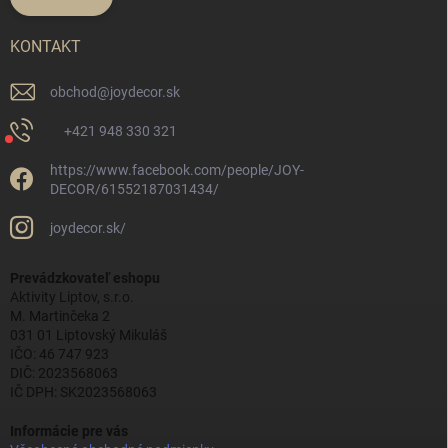
KONTAKT
obchod
@
joydecor.sk
+421 948 330 321
https://www.facebook.com/people/JOY-
DECOR/61552187031434/
joydecor.sk/
Prevádzkovateľ eshopu
Aktivity Liptov, s.r.o.
M. Martinčeka 2
031 01 Liptovský Mikuláš
IČO: 46 747 923
DIČ: 2023568063
IČ DPH: SK2023568063
Informácie pre vás