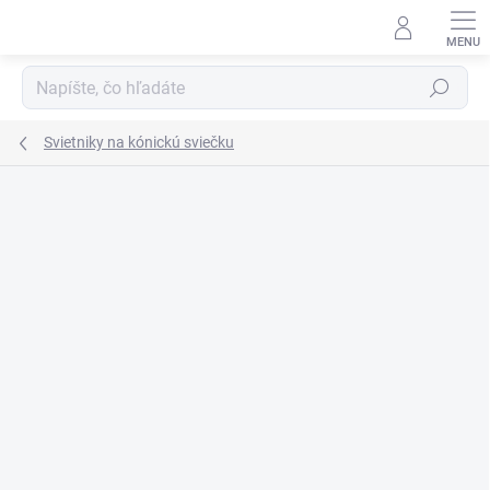
Prejsť
na
obsah
Hľadať
Svietniky na kónickú sviečku