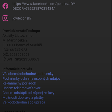
https://www.facebook.com/people/JOY-
DECOR/61552187031434/
joydecor.sk/
Prevádzkovateľ eshopu
Aktivity Liptov, s.r.o.
M. Martinčeka 2
031 01 Liptovský Mikuláš
IČO: 46 747 923
DIČ: 2023568063
IČ DPH: SK2023568063
Informácie pre vás
Všeobecné obchodné podmienky
Podmienky ochrany osobných údajov
Reklamačný poriadok
Chcem reklamovať tovar
Chcem odstúpiť od kúpnej zmluvy
Možnosti dopravy a platby
Veľkoobchodná spolupráca
Spoznajte nás