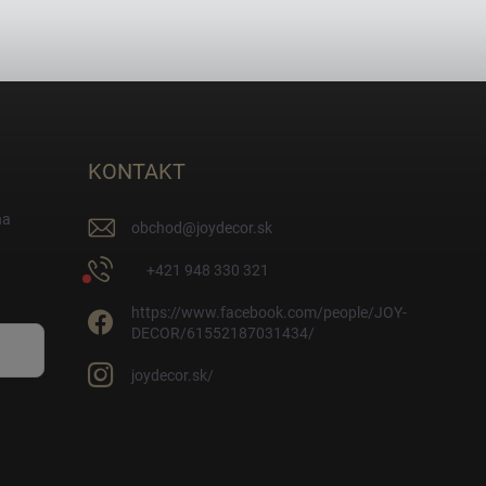
KONTAKT
na
obchod
@
joydecor.sk
+421 948 330 321
https://www.facebook.com/people/JOY-
DECOR/61552187031434/
joydecor.sk/