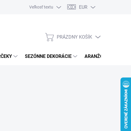
EUR
Veľkosť textu
PRÁZDNY KOŠÍK
NÁKUPNÝ
KOŠÍK
RČEKY
SEZÓNNE DEKORÁCIE
ARANŽOVACÍ MATER