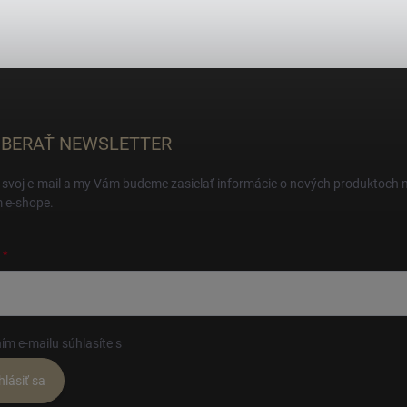
BERAŤ NEWSLETTER
 svoj e-mail a my Vám budeme zasielať informácie o nových produktoch 
 e-shope.
ím e-mailu súhlasíte s
podmienkami ochrany osobných údajov
hlásiť sa