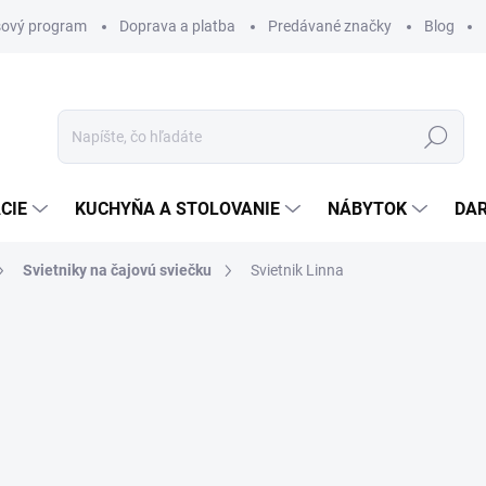
ový program
Doprava a platba
Predávané značky
Blog
Hľadať
CIE
KUCHYŇA A STOLOVANIE
NÁBYTOK
DA
Svietniky na čajovú sviečku
Svietnik Linna