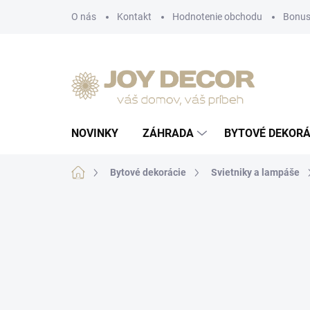
Prejsť
O nás
Kontakt
Hodnotenie obchodu
Bonus
na
obsah
NOVINKY
ZÁHRADA
BYTOVÉ DEKORÁ
Domov
Bytové dekorácie
Svietniky a lampáše