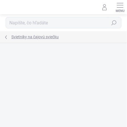
Prejsť
na
obsah
Hľadať
Svietniky na čajovú sviečku