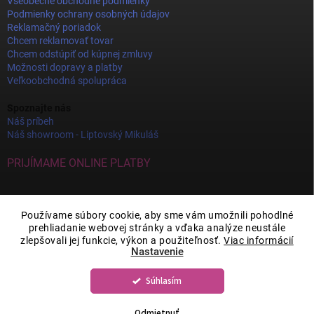
Všeobecné obchodné podmienky
Podmienky ochrany osobných údajov
Reklamačný poriadok
Chcem reklamovať tovar
Chcem odstúpiť od kúpnej zmluvy
Možnosti dopravy a platby
Veľkoobchodná spolupráca
Spoznajte nás
Náš príbeh
Náš showroom - Liptovský Mikuláš
PRIJÍMAME ONLINE PLATBY
Používame súbory cookie, aby sme vám umožnili pohodlné
prehliadanie webovej stránky a vďaka analýze neustále
zlepšovali jej funkcie, výkon a použiteľnosť.
Viac informácií
Nastavenie
Súhlasím
Copyright 2026
JOY DECOR
. Všetky práva vyhradené.
Upraviť nastavenie
cookies
Odmietnuť