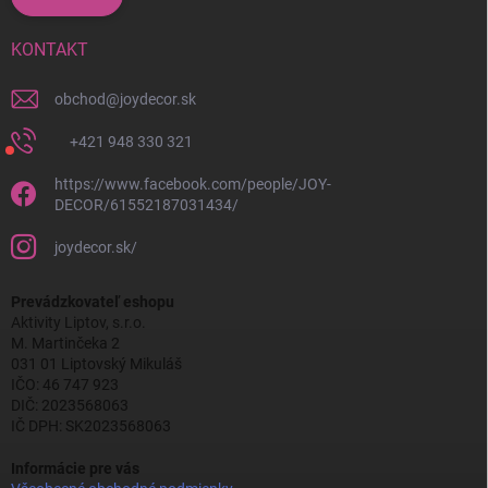
KONTAKT
obchod
@
joydecor.sk
+421 948 330 321
https://www.facebook.com/people/JOY-
DECOR/61552187031434/
joydecor.sk/
Prevádzkovateľ eshopu
Aktivity Liptov, s.r.o.
M. Martinčeka 2
031 01 Liptovský Mikuláš
IČO: 46 747 923
DIČ: 2023568063
IČ DPH: SK2023568063
Informácie pre vás