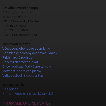
Prevádzkovateľ eshopu
Aktivity Liptov, s.r.o.
M. Martinčeka 2
031 01 Liptovský Mikuláš
IČO: 46 747 923
DIČ: 2023568063
IČ DPH: SK2023568063
Informácie pre vás
Všeobecné obchodné podmienky
Podmienky ochrany osobných údajov
Reklamačný poriadok
Chcem reklamovať tovar
Chcem odstúpiť od kúpnej zmluvy
Možnosti dopravy a platby
Veľkoobchodná spolupráca
Spoznajte nás
Náš príbeh
Náš showroom - Liptovský Mikuláš
PRIJÍMAME ONLINE PLATBY