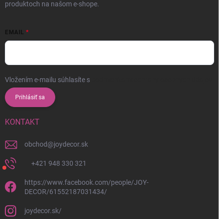
produktoch na našom e-shope.
EMAIL
Vložením e-mailu súhlasíte s
podmienkami ochrany osobných údajov
Prihlásiť sa
KONTAKT
obchod
@
joydecor.sk
+421 948 330 321
https://www.facebook.com/people/JOY-
DECOR/61552187031434/
joydecor.sk/