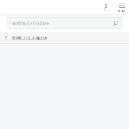
Prejsť
na
obsah
Hľadať
Svietniky a lampáše