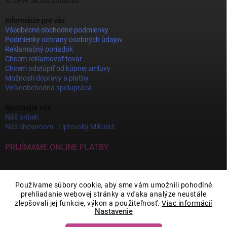
IČ DPH: SK2023568063
Informácie pre vás
Všeobecné obchodné podmienky
Podmienky ochrany osobných údajov
Reklamačný poriadok
Chcem reklamovať tovar
Chcem odstúpiť od kúpnej zmluvy
Možnosti dopravy a platby
Veľkoobchodná spolupráca
Spoznajte nás
Náš príbeh
Náš showroom - Liptovský Mikuláš
PRIJÍMAME ONLINE PLATBY
Používame súbory cookie, aby sme vám umožnili pohodlné
prehliadanie webovej stránky a vďaka analýze neustále
zlepšovali jej funkcie, výkon a použiteľnosť.
Viac informácií
Nastavenie