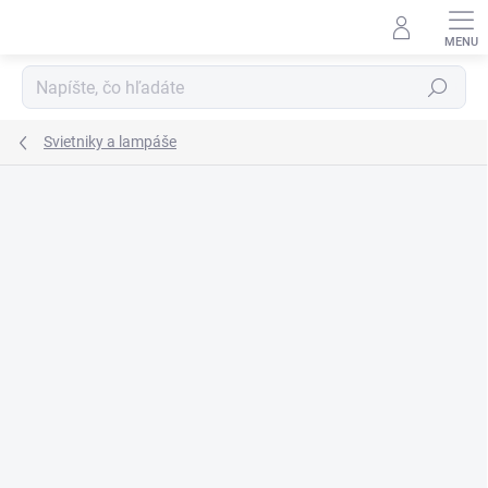
Prejsť
na
obsah
Hľadať
Svietniky a lampáše