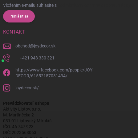
Vložením e-mailu súhlasíte s
podmienkami ochrany osobných údajov
Prihlásiť sa
KONTAKT
obchod
@
joydecor.sk
+421 948 330 321
https://www.facebook.com/people/JOY-
DECOR/61552187031434/
joydecor.sk/
Prevádzkovateľ eshopu
Aktivity Liptov, s.r.o.
M. Martinčeka 2
031 01 Liptovský Mikuláš
IČO: 46 747 923
DIČ: 2023568063