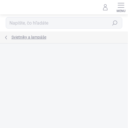
Prejsť
na
obsah
Hľadať
Svietniky a lampáše