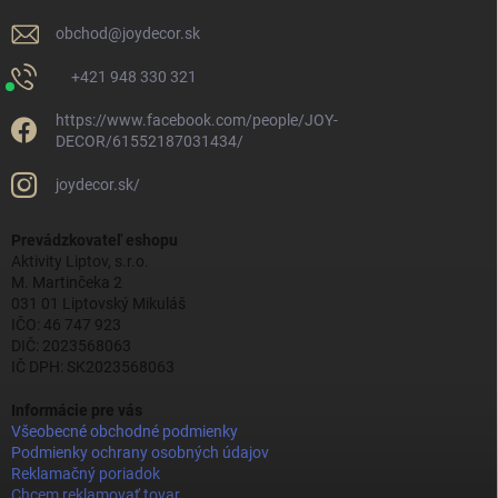
obchod
@
joydecor.sk
+421 948 330 321
https://www.facebook.com/people/JOY-
DECOR/61552187031434/
joydecor.sk/
Prevádzkovateľ eshopu
Aktivity Liptov, s.r.o.
M. Martinčeka 2
031 01 Liptovský Mikuláš
IČO: 46 747 923
DIČ: 2023568063
IČ DPH: SK2023568063
Informácie pre vás
Všeobecné obchodné podmienky
Podmienky ochrany osobných údajov
Reklamačný poriadok
Chcem reklamovať tovar