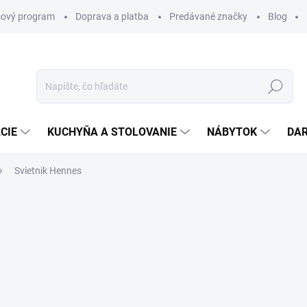
ový program
Doprava a platba
Predávané značky
Blog
Hľadať
CIE
KUCHYŇA A STOLOVANIE
NÁBYTOK
DA
Svietnik Hennes