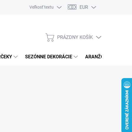
EUR
Veľkosť textu
PRÁZDNY KOŠÍK
NÁKUPNÝ
KOŠÍK
RČEKY
SEZÓNNE DEKORÁCIE
ARANŽOVACÍ MATER