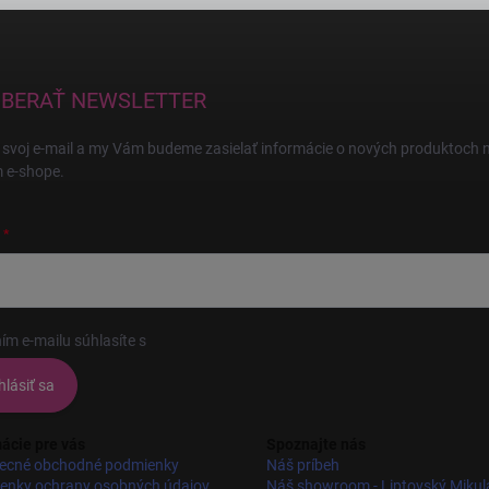
BERAŤ NEWSLETTER
 svoj e-mail a my Vám budeme zasielať informácie o nových produktoch 
 e-shope.
ím e-mailu súhlasíte s
podmienkami ochrany osobných údajov
hlásiť sa
ácie pre vás
Spoznajte nás
ecné obchodné podmienky
Náš príbeh
enky ochrany osobných údajov
Náš showroom - Liptovský Mikul