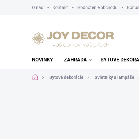
Prejsť
O nás
Kontakt
Hodnotenie obchodu
Bonus
na
obsah
NOVINKY
ZÁHRADA
BYTOVÉ DEKORÁ
Domov
Bytové dekorácie
Svietniky a lampáše