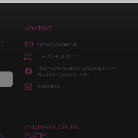
KONTAKT
na
obchod
@
joydecor.sk
+421 948 330 321
https://www.facebook.com/people/JOY-
DECOR/61552187031434/
joydecor.sk/
PRIJÍMAME ONLINE
PLATBY
áš