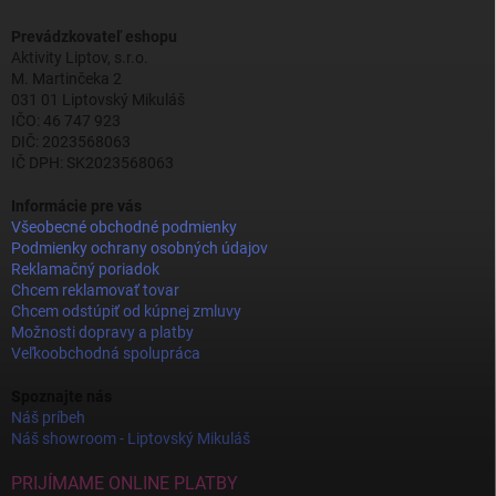
Prevádzkovateľ eshopu
Aktivity Liptov, s.r.o.
M. Martinčeka 2
031 01 Liptovský Mikuláš
IČO: 46 747 923
DIČ: 2023568063
IČ DPH: SK2023568063
Informácie pre vás
Všeobecné obchodné podmienky
Podmienky ochrany osobných údajov
Reklamačný poriadok
Chcem reklamovať tovar
Chcem odstúpiť od kúpnej zmluvy
Možnosti dopravy a platby
Veľkoobchodná spolupráca
Spoznajte nás
Náš príbeh
Náš showroom - Liptovský Mikuláš
PRIJÍMAME ONLINE PLATBY