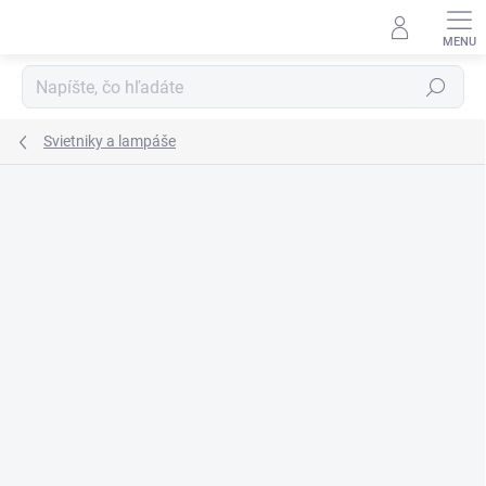
Prejsť
na
obsah
Hľadať
Svietniky a lampáše