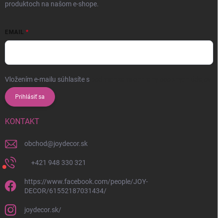
produktoch na našom e-shope.
EMAIL
Vložením e-mailu súhlasíte s
podmienkami ochrany osobných údajov
Prihlásiť sa
KONTAKT
obchod
@
joydecor.sk
+421 948 330 321
https://www.facebook.com/people/JOY-
DECOR/61552187031434/
joydecor.sk/