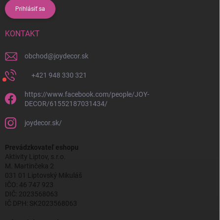
Prihlásiť sa
KONTAKT
obchod
@
joydecor.sk
+421 948 330 321
https://www.facebook.com/people/JOY-
DECOR/61552187031434/
joydecor.sk/
Prevádzkovateľ eshopu
Aktivity Liptov, s.r.o.
M. Martinčeka 2
031 01 Liptovský Mikuláš
IČO: 46 747 923
DIČ: 2023568063
IČ DPH: SK2023568063