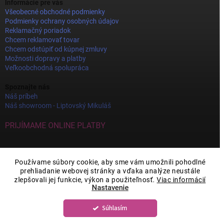
Informácie pre vás
Všeobecné obchodné podmienky
Podmienky ochrany osobných údajov
Reklamačný poriadok
Chcem reklamovať tovar
Chcem odstúpiť od kúpnej zmluvy
Možnosti dopravy a platby
Veľkoobchodná spolupráca
Spoznajte nás
Náš príbeh
Náš showroom - Liptovský Mikuláš
PRIJÍMAME ONLINE PLATBY
Používame súbory cookie, aby sme vám umožnili pohodlné
prehliadanie webovej stránky a vďaka analýze neustále
zlepšovali jej funkcie, výkon a použiteľnosť.
Viac informácií
Nastavenie
Súhlasím
Copyright 2026
JOY DECOR
. Všetky práva vyhradené.
Upraviť nastavenie
cookies