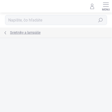
Prejsť
na
obsah
Hľadať
Svietniky a lampáše