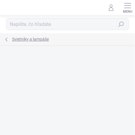
Prejsť
na
obsah
Hľadať
Svietniky a lampáše