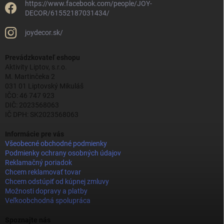
https://www.facebook.com/people/JOY-
DECOR/61552187031434/
joydecor.sk/
Prevádzkovateľ eshopu
Aktivity Liptov, s.r.o.
M. Martinčeka 2
031 01 Liptovský Mikuláš
IČO: 46 747 923
DIČ: 2023568063
IČ DPH: SK2023568063
Informácie pre vás
Všeobecné obchodné podmienky
Podmienky ochrany osobných údajov
Reklamačný poriadok
Chcem reklamovať tovar
Chcem odstúpiť od kúpnej zmluvy
Možnosti dopravy a platby
Veľkoobchodná spolupráca
Spoznajte nás