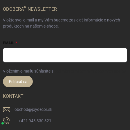
i
e
ODOBERAŤ NEWSLETTER
Vložte svoj e-mail a my Vám budeme zasielať informácie o nových
produktoch na našom e-shope.
EMAIL
Vložením e-mailu súhlasíte s
podmienkami ochrany osobných údajov
Prihlásiť sa
KONTAKT
obchod
@
joydecor.sk
+421 948 330 321