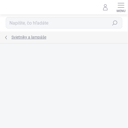
Prejsť
na
obsah
Hľadať
Svietniky a lampáše