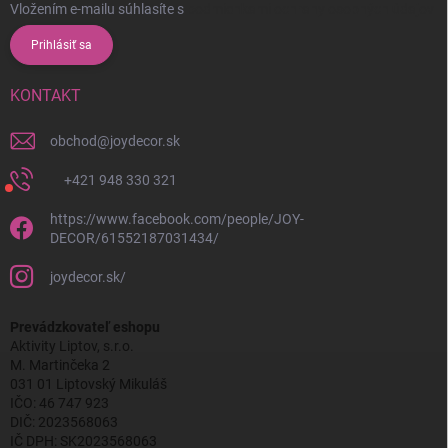
Vložením e-mailu súhlasíte s
podmienkami ochrany osobných údajov
Prihlásiť sa
KONTAKT
obchod
@
joydecor.sk
+421 948 330 321
https://www.facebook.com/people/JOY-
DECOR/61552187031434/
joydecor.sk/
Prevádzkovateľ eshopu
Aktivity Liptov, s.r.o.
M. Martinčeka 2
031 01 Liptovský Mikuláš
IČO: 46 747 923
DIČ: 2023568063
IČ DPH: SK2023568063