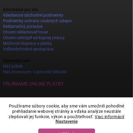
Informácie pre vás
Všeobecné obchodné podmienky
Podmienky ochrany osobných údajov
Reklamačný poriadok
Chcem reklamovať tovar
Chcem odstúpiť od kúpnej zmluvy
Možnosti dopravy a platby
Veľkoobchodná spolupráca
Spoznajte nás
Náš príbeh
Náš showroom - Liptovský Mikuláš
PRIJÍMAME ONLINE PLATBY
Používame súbory cookie, aby sme vám umožnili pohodlné
prehliadanie webovej stránky a vďaka analýze neustále
zlepšovali jej funkcie, výkon a použiteľnosť.
Viac informácií
Nastavenie