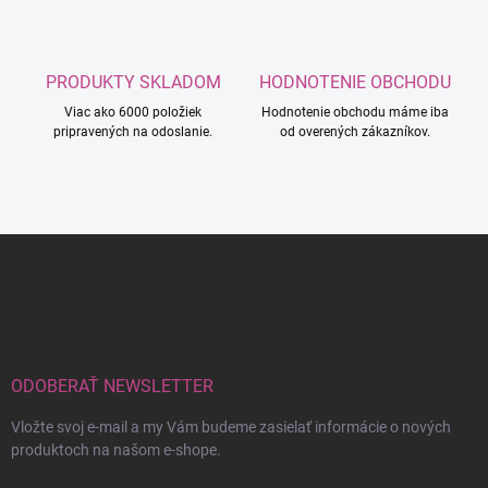
PRODUKTY SKLADOM
HODNOTENIE OBCHODU
Viac ako 6000 položiek
Hodnotenie obchodu máme iba
pripravených na odoslanie.
od overených zákazníkov.
Z
á
p
ä
t
i
e
ODOBERAŤ NEWSLETTER
Vložte svoj e-mail a my Vám budeme zasielať informácie o nových
produktoch na našom e-shope.