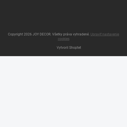
Copyright 2026
JOY DECOR
. Všetky práva vyhradené.
Upraviť nastavenie
cookies
Vytvoril Shoptet