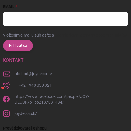
EMAIL
Vložením e-mailu súhlasíte s
podmienkami ochrany osobných údajov
Prihlásiť sa
KONTAKT
obchod
@
joydecor.sk
+421 948 330 321
https://www.facebook.com/people/JOY-
DECOR/61552187031434/
joydecor.sk/
Prevádzkovateľ eshopu