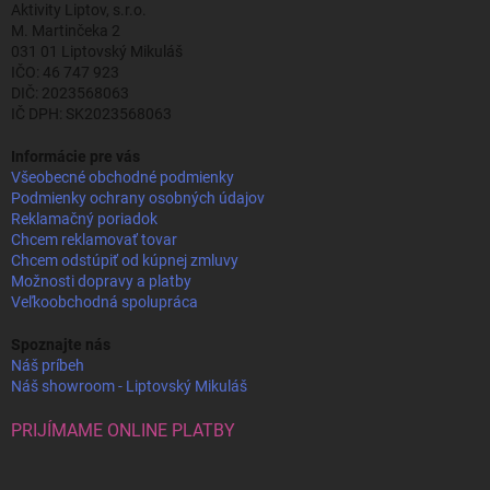
Aktivity Liptov, s.r.o.
M. Martinčeka 2
031 01 Liptovský Mikuláš
IČO: 46 747 923
DIČ: 2023568063
IČ DPH: SK2023568063
Informácie pre vás
Všeobecné obchodné podmienky
Podmienky ochrany osobných údajov
Reklamačný poriadok
Chcem reklamovať tovar
Chcem odstúpiť od kúpnej zmluvy
Možnosti dopravy a platby
Veľkoobchodná spolupráca
Spoznajte nás
Náš príbeh
Náš showroom - Liptovský Mikuláš
PRIJÍMAME ONLINE PLATBY