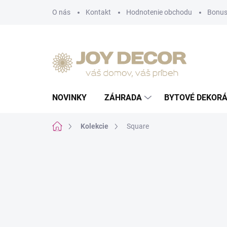
Prejsť
O nás
Kontakt
Hodnotenie obchodu
Bonus
na
obsah
NOVINKY
ZÁHRADA
BYTOVÉ DEKORÁ
Domov
Kolekcie
Square