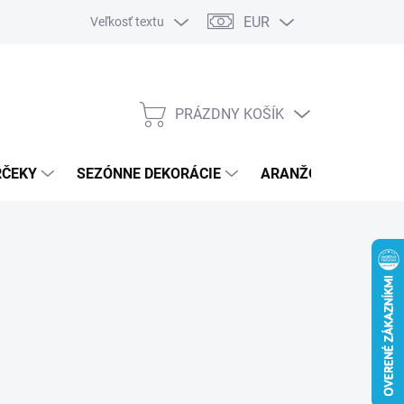
EUR
Veľkosť textu
PRÁZDNY KOŠÍK
NÁKUPNÝ
KOŠÍK
RČEKY
SEZÓNNE DEKORÁCIE
ARANŽOVACÍ MATER