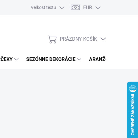
EUR
Veľkosť textu
PRÁZDNY KOŠÍK
NÁKUPNÝ
KOŠÍK
RČEKY
SEZÓNNE DEKORÁCIE
ARANŽOVACÍ MATER