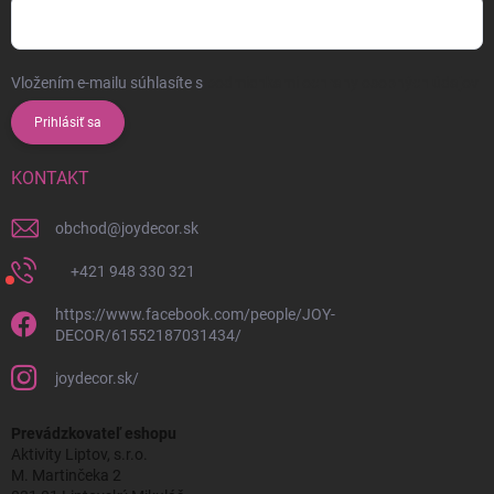
Vložením e-mailu súhlasíte s
podmienkami ochrany osobných údajov
Prihlásiť sa
KONTAKT
obchod
@
joydecor.sk
+421 948 330 321
https://www.facebook.com/people/JOY-
DECOR/61552187031434/
joydecor.sk/
Prevádzkovateľ eshopu
Aktivity Liptov, s.r.o.
M. Martinčeka 2