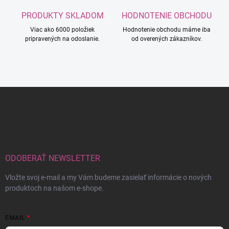
PRODUKTY SKLADOM
HODNOTENIE OBCHODU
Viac ako 6000 položiek
Hodnotenie obchodu máme iba
pripravených na odoslanie.
od overených zákazníkov.
Z
á
p
ä
t
i
e
ODOBERAŤ NEWSLETTER
Vložte svoj e-mail a my Vám budeme zasielať informácie o nových
produktoch na našom e-shope.
EMAIL