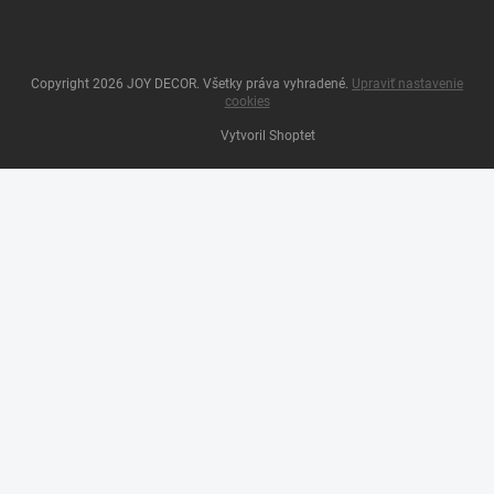
Copyright 2026
JOY DECOR
. Všetky práva vyhradené.
Upraviť nastavenie
cookies
Vytvoril Shoptet