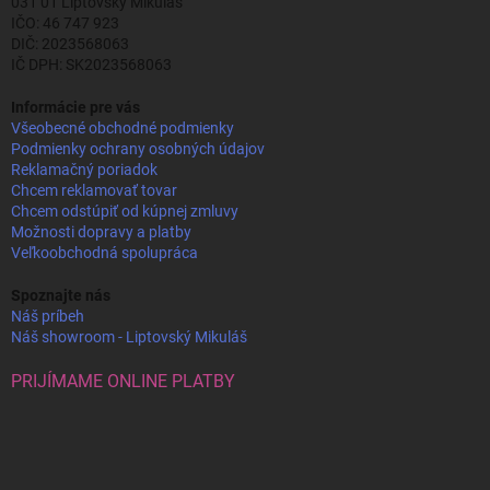
031 01 Liptovský Mikuláš
IČO: 46 747 923
DIČ: 2023568063
IČ DPH: SK2023568063
Informácie pre vás
Všeobecné obchodné podmienky
Podmienky ochrany osobných údajov
Reklamačný poriadok
Chcem reklamovať tovar
Chcem odstúpiť od kúpnej zmluvy
Možnosti dopravy a platby
Veľkoobchodná spolupráca
Spoznajte nás
Náš príbeh
Náš showroom - Liptovský Mikuláš
PRIJÍMAME ONLINE PLATBY