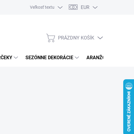
EUR
Veľkosť textu
PRÁZDNY KOŠÍK
NÁKUPNÝ
KOŠÍK
RČEKY
SEZÓNNE DEKORÁCIE
ARANŽOVACÍ MATER