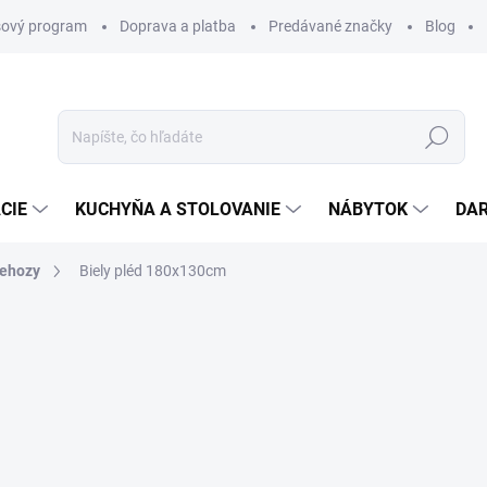
ový program
Doprava a platba
Predávané značky
Blog
Hľadať
CIE
KUCHYŇA A STOLOVANIE
NÁBYTOK
DA
ehozy
Biely pléd 180x130cm