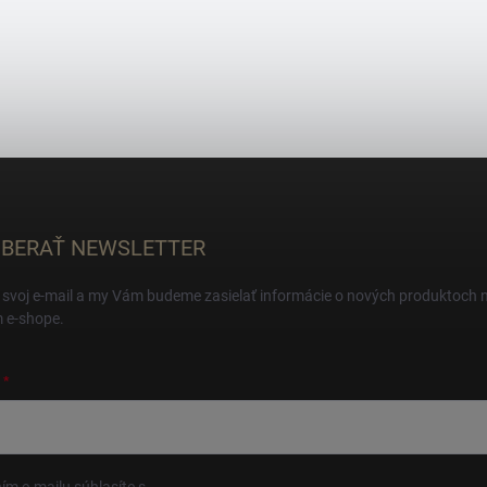
BERAŤ NEWSLETTER
 svoj e-mail a my Vám budeme zasielať informácie o nových produktoch 
 e-shope.
ím e-mailu súhlasíte s
podmienkami ochrany osobných údajov