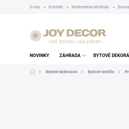
Prejsť
O nás
Kontakt
Hodnotenie obchodu
Bonus
na
obsah
NOVINKY
ZÁHRADA
BYTOVÉ DEKORÁ
Domov
Bytové dekorácie
Bytové textílie
Pr