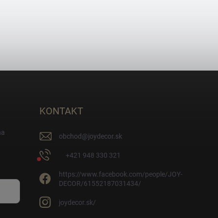
KONTAKT
na
obchod
@
joydecor.sk
+421 948 330 321
https://www.facebook.com/people/JOY-
DECOR/61552187031434/
joydecor.sk/