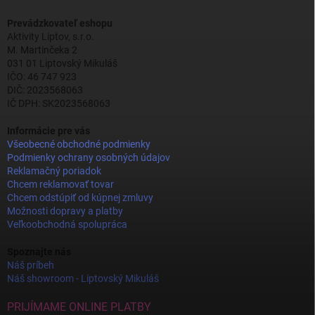
Prevádzkovateľ eshopu
Aktivity Liptov, s.r.o.
M. Martinčeka 2
031 01 Liptovský Mikuláš
IČO: 46 747 923
DIČ: 2023568063
IČ DPH: SK2023568063
Informácie pre vás
Všeobecné obchodné podmienky
Podmienky ochrany osobných údajov
Reklamačný poriadok
Chcem reklamovať tovar
Chcem odstúpiť od kúpnej zmluvy
Možnosti dopravy a platby
Veľkoobchodná spolupráca
Spoznajte nás
Náš príbeh
Náš showroom - Liptovský Mikuláš
PRIJÍMAME ONLINE PLATBY