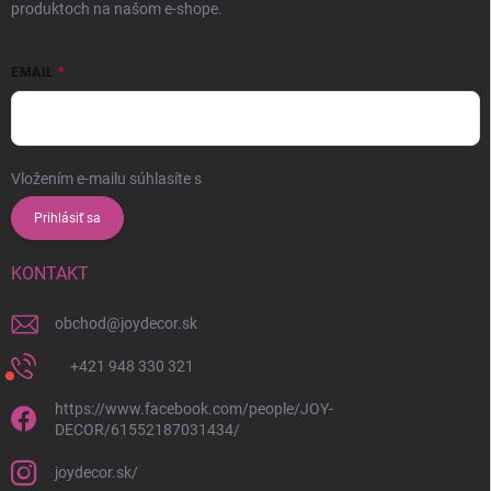
produktoch na našom e-shope.
EMAIL
Vložením e-mailu súhlasíte s
podmienkami ochrany osobných údajov
Prihlásiť sa
KONTAKT
obchod
@
joydecor.sk
+421 948 330 321
https://www.facebook.com/people/JOY-
DECOR/61552187031434/
joydecor.sk/