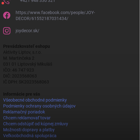
+421 948 330 321
https://www.facebook.com/people/JOY-
DECOR/61552187031434/
joydecor.sk/
Prevádzkovateľ eshopu
Aktivity Liptov, s.r.o.
M. Martinčeka 2
031 01 Liptovský Mikuláš
IČO: 46 747 923
DIČ: 2023568063
IČ DPH: SK2023568063
Informácie pre vás
Všeobecné obchodné podmienky
Podmienky ochrany osobných údajov
Reklamačný poriadok
Chcem reklamovať tovar
Chcem odstúpiť od kúpnej zmluvy
Možnosti dopravy a platby
Veľkoobchodná spolupráca