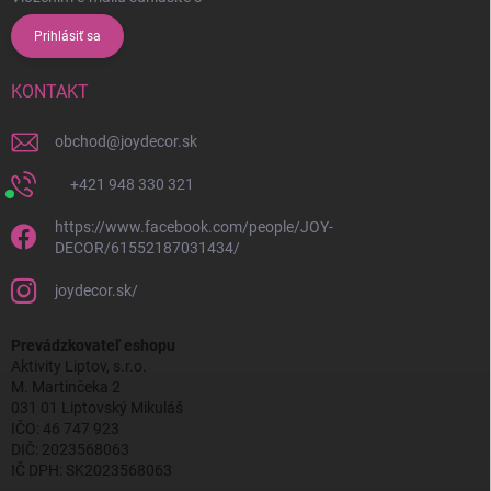
Prihlásiť sa
KONTAKT
obchod
@
joydecor.sk
+421 948 330 321
https://www.facebook.com/people/JOY-
DECOR/61552187031434/
joydecor.sk/
Prevádzkovateľ eshopu
Aktivity Liptov, s.r.o.
M. Martinčeka 2
031 01 Liptovský Mikuláš
IČO: 46 747 923
DIČ: 2023568063
IČ DPH: SK2023568063