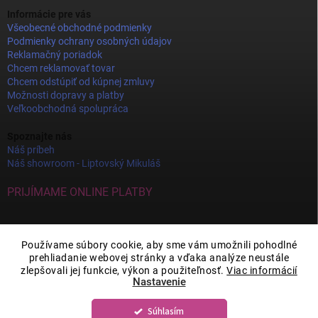
Informácie pre vás
Všeobecné obchodné podmienky
Podmienky ochrany osobných údajov
Reklamačný poriadok
Chcem reklamovať tovar
Chcem odstúpiť od kúpnej zmluvy
Možnosti dopravy a platby
Veľkoobchodná spolupráca
Spoznajte nás
Náš príbeh
Náš showroom - Liptovský Mikuláš
PRIJÍMAME ONLINE PLATBY
Používame súbory cookie, aby sme vám umožnili pohodlné
prehliadanie webovej stránky a vďaka analýze neustále
zlepšovali jej funkcie, výkon a použiteľnosť.
Viac informácií
Nastavenie
Súhlasím
Copyright 2026
JOY DECOR
. Všetky práva vyhradené.
Upraviť nastavenie