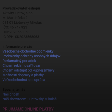
Prevádzkovateľ eshopu
Aktivity Liptov, s.r.o.
M. Martinčeka 2
031 01 Liptovský Mikuláš
IČO: 46 747 923
DIČ: 2023568063
IČ DPH: SK2023568063
Informácie pre vás
Všeobecné obchodné podmienky
Podmienky ochrany osobných údajov
Reklamačný poriadok
Chcem reklamovať tovar
Chcem odstúpiť od kúpnej zmluvy
Možnosti dopravy a platby
Veľkoobchodná spolupráca
Spoznajte nás
Náš príbeh
Náš showroom - Liptovský Mikuláš
PRIJÍMAME ONLINE PLATBY