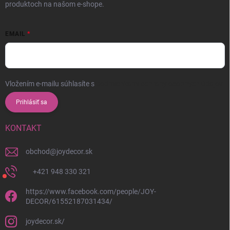
produktoch na našom e-shope.
EMAIL
Vložením e-mailu súhlasíte s
podmienkami ochrany osobných údajov
Prihlásiť sa
KONTAKT
obchod
@
joydecor.sk
+421 948 330 321
https://www.facebook.com/people/JOY-
DECOR/61552187031434/
joydecor.sk/