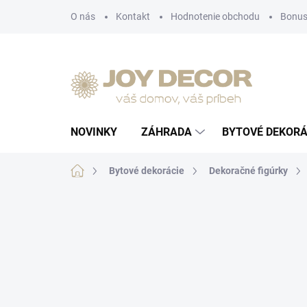
Prejsť
O nás
Kontakt
Hodnotenie obchodu
Bonus
na
obsah
NOVINKY
ZÁHRADA
BYTOVÉ DEKORÁ
Domov
Bytové dekorácie
Dekoračné figúrky