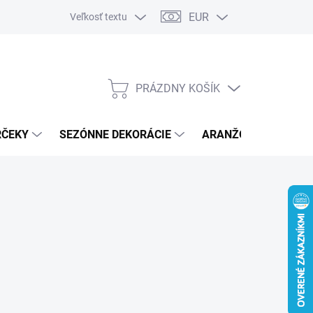
EUR
Veľkosť textu
PRÁZDNY KOŠÍK
NÁKUPNÝ
KOŠÍK
RČEKY
SEZÓNNE DEKORÁCIE
ARANŽOVACÍ MATER