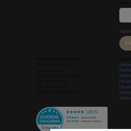
EMAIL
Vložen
Pri
Prevádzkovateľ eshopu
Inform
Aktivity Liptov, s.r.o.
Všeob
M. Martinčeka 2
Podmi
031 01 Liptovský Mikuláš
Rekla
IČO: 46 747 923
Chcem
DIČ: 2023568063
Chcem 
IČ DPH: SK2023568063
Možnos
Veľko