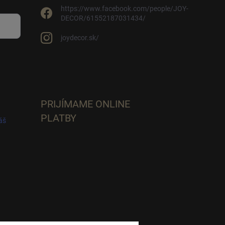
https://www.facebook.com/people/JOY-
DECOR/61552187031434/
joydecor.sk/
PRIJÍMAME ONLINE
PLATBY
áš