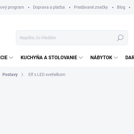
ový program
Doprava a platba
Predávané značky
Blog
Hľadať
CIE
KUCHYŇA A STOLOVANIE
NÁBYTOK
DA
Postavy
Elf s LED svetielkom