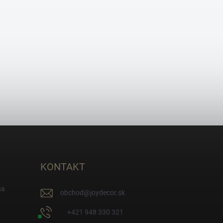
KONTAKT
na
obchod
@
joydecor.sk
+421 948 330 321