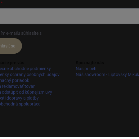
ím e-mailu súhlasíte s
podmienkami ochrany osobných údajov
hlásiť sa
ácie pre vás
Spoznajte nás
ecné obchodné podmienky
Náš príbeh
enky ochrany osobných údajov
Náš showroom - Liptovský Mikul
mačný poriadok
 reklamovať tovar
odstúpiť od kúpnej zmluvy
ti dopravy a platby
obchodná spolupráca