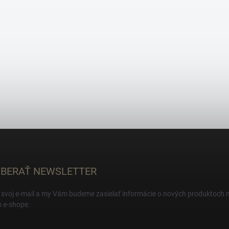
BERAŤ NEWSLETTER
 svoj e-mail a my Vám budeme zasielať informácie o nových produktoch 
 e-shope.