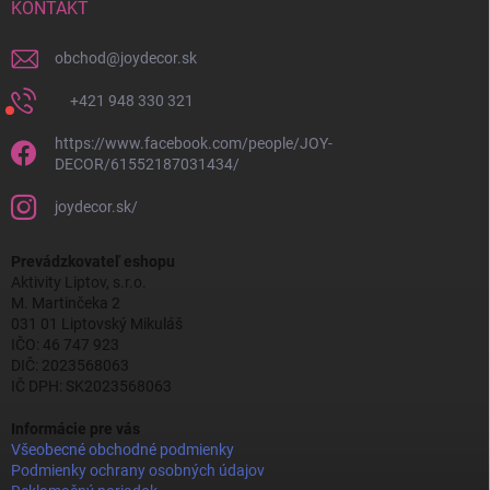
KONTAKT
obchod
@
joydecor.sk
+421 948 330 321
https://www.facebook.com/people/JOY-
DECOR/61552187031434/
joydecor.sk/
Prevádzkovateľ eshopu
Aktivity Liptov, s.r.o.
M. Martinčeka 2
031 01 Liptovský Mikuláš
IČO: 46 747 923
DIČ: 2023568063
IČ DPH: SK2023568063
Informácie pre vás
Všeobecné obchodné podmienky
Podmienky ochrany osobných údajov