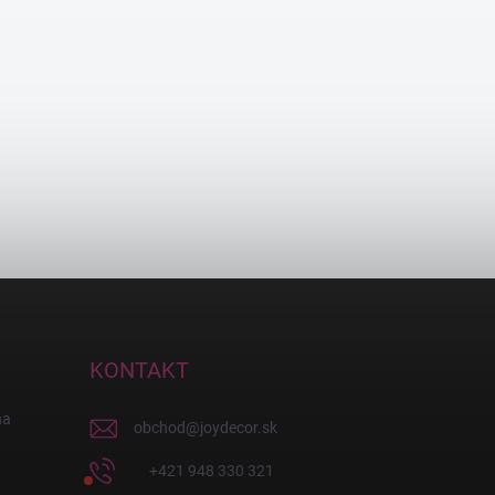
KONTAKT
na
obchod
@
joydecor.sk
+421 948 330 321