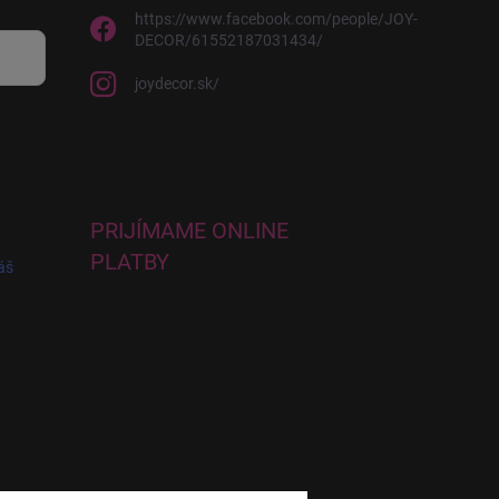
https://www.facebook.com/people/JOY-
DECOR/61552187031434/
joydecor.sk/
PRIJÍMAME ONLINE
PLATBY
áš