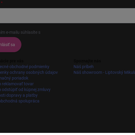
ím e-mailu súhlasíte s
podmienkami ochrany osobných údajov
hlásiť sa
ácie pre vás
Spoznajte nás
ecné obchodné podmienky
Náš príbeh
enky ochrany osobných údajov
Náš showroom - Liptovský Mikul
mačný poriadok
 reklamovať tovar
odstúpiť od kúpnej zmluvy
ti dopravy a platby
obchodná spolupráca