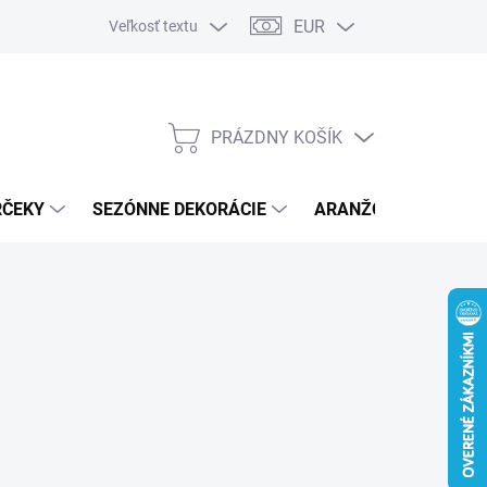
EUR
Veľkosť textu
PRÁZDNY KOŠÍK
NÁKUPNÝ
KOŠÍK
RČEKY
SEZÓNNE DEKORÁCIE
ARANŽOVACÍ MATER