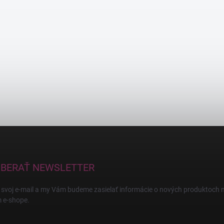
BERAŤ NEWSLETTER
 svoj e-mail a my Vám budeme zasielať informácie o nových produktoch 
 e-shope.