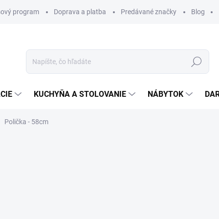
ový program
Doprava a platba
Predávané značky
Blog
Hľadať
CIE
KUCHYŇA A STOLOVANIE
NÁBYTOK
DA
Polička - 58cm