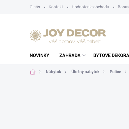
Prejsť
O nás
Kontakt
Hodnotenie obchodu
Bonus
na
obsah
NOVINKY
ZÁHRADA
BYTOVÉ DEKORÁ
Domov
Nábytok
Úložný nábytok
Police