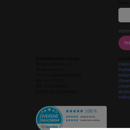
EMAIL
Vložen
Pri
Prevádzkovateľ eshopu
Inform
Aktivity Liptov, s.r.o.
Všeob
M. Martinčeka 2
Podmi
031 01 Liptovský Mikuláš
Rekla
IČO: 46 747 923
Chcem
DIČ: 2023568063
Chcem 
IČ DPH: SK2023568063
Možnos
Veľko