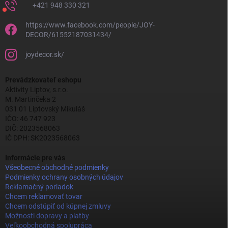
+421 948 330 321
https://www.facebook.com/people/JOY-
DECOR/61552187031434/
joydecor.sk/
Prevádzkovateľ eshopu
Aktivity Liptov, s.r.o.
M. Martinčeka 2
031 01 Liptovský Mikuláš
IČO: 46 747 923
DIČ: 2023568063
IČ DPH: SK2023568063
Informácie pre vás
Všeobecné obchodné podmienky
Podmienky ochrany osobných údajov
Reklamačný poriadok
Chcem reklamovať tovar
Chcem odstúpiť od kúpnej zmluvy
Možnosti dopravy a platby
Veľkoobchodná spolupráca