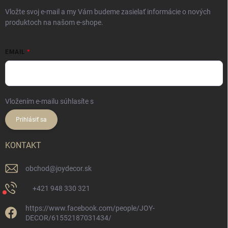
Vložte svoj e-mail a my Vám budeme zasielať informácie o nových
produktoch na našom e-shope.
EMAIL
Vložením e-mailu súhlasíte s
podmienkami ochrany osobných údajov
Prihlásiť sa
KONTAKT
obchod
@
joydecor.sk
+421 948 330 321
https://www.facebook.com/people/JOY-
DECOR/61552187031434/