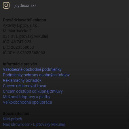
joydecor.sk/
Prevádzkovateľ eshopu
Aktivity Liptov, s.r.o.
M. Martinčeka 2
031 01 Liptovský Mikuláš
IČO: 46 747 923
DIČ: 2023568063
IČ DPH: SK2023568063
Informácie pre vás
Všeobecné obchodné podmienky
Podmienky ochrany osobných údajov
Reklamačný poriadok
Chcem reklamovať tovar
Chcem odstúpiť od kúpnej zmluvy
Možnosti dopravy a platby
Veľkoobchodná spolupráca
Spoznajte nás
Náš príbeh
Náš showroom - Liptovský Mikuláš