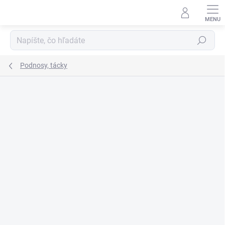
Prejsť
na
obsah
Hľadať
Podnosy, tácky