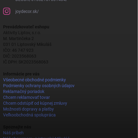
joydecor.sk/
Prevádzkovateľ eshopu
Aktivity Liptov, s.r.o.
M. Martinčeka 2
031 01 Liptovský Mikuláš
IČO: 46 747 923
DIČ: 2023568063
IČ DPH: SK2023568063
Informácie pre vás
Všeobecné obchodné podmienky
Podmienky ochrany osobných údajov
Reklamačný poriadok
Chcem reklamovať tovar
Chcem odstúpiť od kúpnej zmluvy
Možnosti dopravy a platby
Veľkoobchodná spolupráca
Spoznajte nás
Náš príbeh