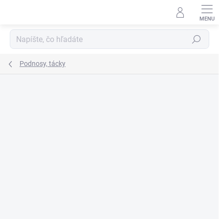
Prejsť
na
obsah
Hľadať
Podnosy, tácky