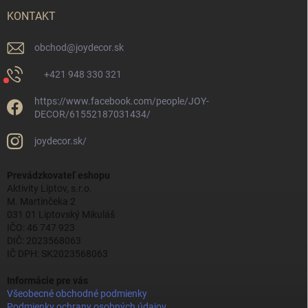
KONTAKT
obchod
@
joydecor.sk
+421 948 330 321
https://www.facebook.com/people/JOY-
DECOR/61552187031434/
joydecor.sk/
Prevádzkovateľ eshopu
Aktivity Liptov, s.r.o.
M. Martinčeka 2
031 01 Liptovský Mikuláš
IČO: 46 747 923
DIČ: 2023568063
IČ DPH: SK2023568063
Informácie pre vás
Všeobecné obchodné podmienky
Podmienky ochrany osobných údajov