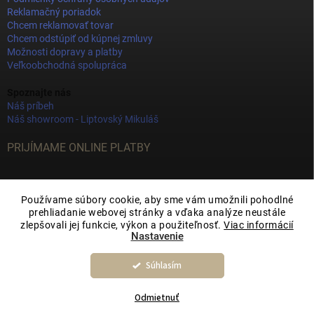
Reklamačný poriadok
Chcem reklamovať tovar
Chcem odstúpiť od kúpnej zmluvy
Možnosti dopravy a platby
Veľkoobchodná spolupráca
Spoznajte nás
Náš príbeh
Náš showroom - Liptovský Mikuláš
PRIJÍMAME ONLINE PLATBY
Používame súbory cookie, aby sme vám umožnili pohodlné
prehliadanie webovej stránky a vďaka analýze neustále
zlepšovali jej funkcie, výkon a použiteľnosť.
Viac informácií
Nastavenie
Súhlasím
Copyright 2026
JOY DECOR
. Všetky práva vyhradené.
Upraviť nastavenie
cookies
Odmietnuť
Vytvoril Shoptet