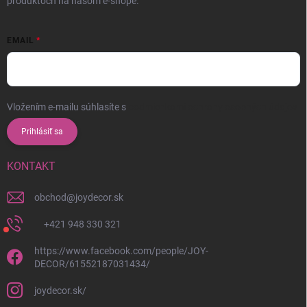
produktoch na našom e-shope.
EMAIL
Vložením e-mailu súhlasíte s
podmienkami ochrany osobných údajov
Prihlásiť sa
KONTAKT
obchod
@
joydecor.sk
+421 948 330 321
https://www.facebook.com/people/JOY-
DECOR/61552187031434/
joydecor.sk/