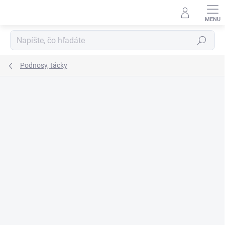
Prejsť
na
obsah
Hľadať
Podnosy, tácky