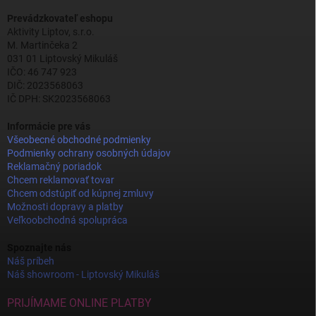
Prevádzkovateľ eshopu
Aktivity Liptov, s.r.o.
M. Martinčeka 2
031 01 Liptovský Mikuláš
IČO: 46 747 923
DIČ: 2023568063
IČ DPH: SK2023568063
Informácie pre vás
Všeobecné obchodné podmienky
Podmienky ochrany osobných údajov
Reklamačný poriadok
Chcem reklamovať tovar
Chcem odstúpiť od kúpnej zmluvy
Možnosti dopravy a platby
Veľkoobchodná spolupráca
Spoznajte nás
Náš príbeh
Náš showroom - Liptovský Mikuláš
PRIJÍMAME ONLINE PLATBY