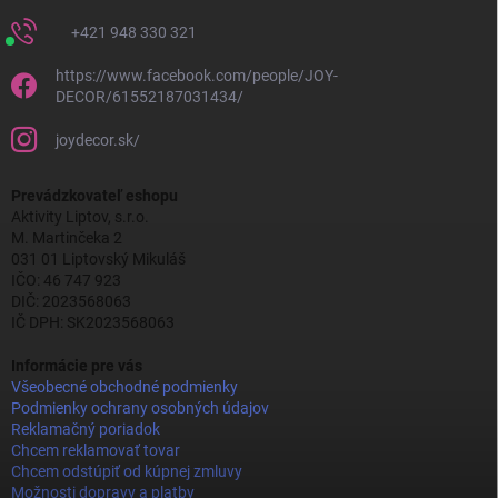
+421 948 330 321
https://www.facebook.com/people/JOY-
DECOR/61552187031434/
joydecor.sk/
Prevádzkovateľ eshopu
Aktivity Liptov, s.r.o.
M. Martinčeka 2
031 01 Liptovský Mikuláš
IČO: 46 747 923
DIČ: 2023568063
IČ DPH: SK2023568063
Informácie pre vás
Všeobecné obchodné podmienky
Podmienky ochrany osobných údajov
Reklamačný poriadok
Chcem reklamovať tovar
Chcem odstúpiť od kúpnej zmluvy
Možnosti dopravy a platby