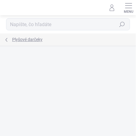
Prejsť
na
obsah
Hľadať
Plyšové darčeky