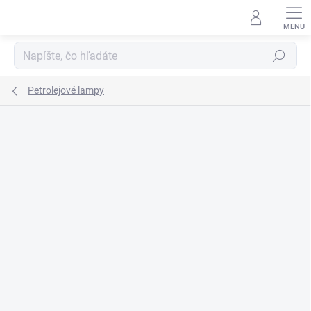
Prejsť
na
obsah
Hľadať
Petrolejové lampy