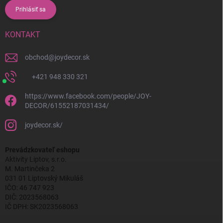
Prihlásiť sa
KONTAKT
obchod
@
joydecor.sk
+421 948 330 321
https://www.facebook.com/people/JOY-
DECOR/61552187031434/
joydecor.sk/
Prevádzkovateľ eshopu
Aktivity Liptov, s.r.o.
M. Martinčeka 2
031 01 Liptovský Mikuláš
IČO: 46 747 923
DIČ: 2023568063
IČ DPH: SK2023568063