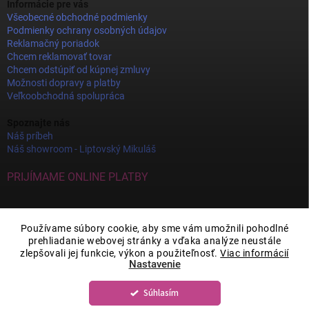
Informácie pre vás
Všeobecné obchodné podmienky
Podmienky ochrany osobných údajov
Reklamačný poriadok
Chcem reklamovať tovar
Chcem odstúpiť od kúpnej zmluvy
Možnosti dopravy a platby
Veľkoobchodná spolupráca
Spoznajte nás
Náš príbeh
Náš showroom - Liptovský Mikuláš
PRIJÍMAME ONLINE PLATBY
Používame súbory cookie, aby sme vám umožnili pohodlné
prehliadanie webovej stránky a vďaka analýze neustále
zlepšovali jej funkcie, výkon a použiteľnosť.
Viac informácií
Nastavenie
Súhlasím
Copyright 2026
JOY DECOR
. Všetky práva vyhradené.
Upraviť nastavenie