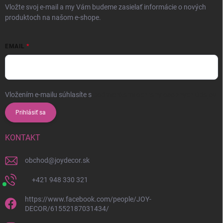
Vložte svoj e-mail a my Vám budeme zasielať informácie o nových
produktoch na našom e-shope.
EMAIL
Vložením e-mailu súhlasíte s
podmienkami ochrany osobných údajov
Prihlásiť sa
KONTAKT
obchod
@
joydecor.sk
+421 948 330 321
https://www.facebook.com/people/JOY-
DECOR/61552187031434/