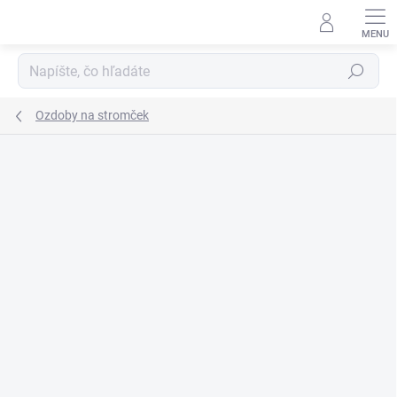
Prejsť
na
obsah
Hľadať
Ozdoby na stromček