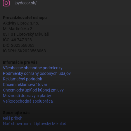
joydecor.sk/
Prevádzkovateľ eshopu
Aktivity Liptov, s.r.o.
M. Martinčeka 2
031 01 Liptovský Mikuláš
IČO: 46 747 923
DIČ: 2023568063
IČ DPH: SK2023568063
Informácie pre vás
Všeobecné obchodné podmienky
Podmienky ochrany osobných údajov
Reklamačný poriadok
Chcem reklamovať tovar
Chcem odstúpiť od kúpnej zmluvy
Možnosti dopravy a platby
Veľkoobchodná spolupráca
Spoznajte nás
Náš príbeh
Náš showroom - Liptovský Mikuláš